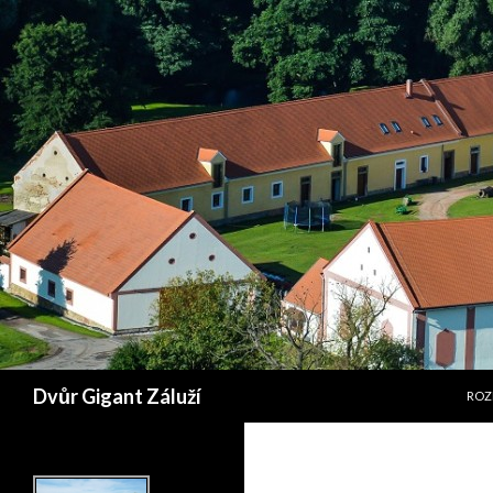
PŘE
Hledat
Dvůr Gigant Záluží
ROZ